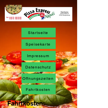
Startseite
Speisekarte
Impressum
Datenschutz
Offnungszeiten
Fahrtkosten
Fahrtkosten: